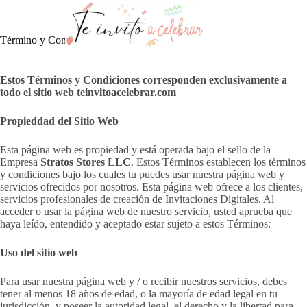
Saltar
al
contenido
Término y Condiciones
Estos Términos y Condiciones corresponden exclusivamente a
todo el sitio web teinvitoacelebrar.com
Propieddad del Sitio Web
Esta página web es propiedad y está operada bajo el sello de la
Empresa
Stratos Stores LLC
. Estos Términos establecen los términos
y condiciones bajo los cuales tu puedes usar nuestra página web y
servicios ofrecidos por nosotros. Esta página web ofrece a los clientes,
servicios profesionales de creación de Invitaciones Digitales. Al
acceder o usar la página web de nuestro servicio, usted aprueba que
haya leído, entendido y aceptado estar sujeto a estos Términos:
Uso del sitio web
​Para usar nuestra página web y / o recibir nuestros servicios, debes
tener al menos 18 años de edad, o la mayoría de edad legal en tu
jurisdicción, y poseer la autoridad legal, el derecho y la libertad para